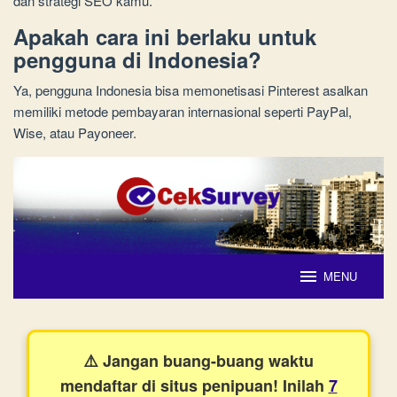
dan strategi SEO kamu.
Apakah cara ini berlaku untuk
pengguna di Indonesia?
Ya, pengguna Indonesia bisa memonetisasi Pinterest asalkan
memiliki metode pembayaran internasional seperti PayPal,
Wise, atau Payoneer.