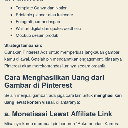
Template Canva dan Notion
Printable planner atau kalender
Fotografi pemandangan
Wall art digital dan quotes aesthetic
Mockup desain produk
Strategi tambahan:
Gunakan Pinterest Ads untuk memperluas jangkauan gambar
kamu di awal. Setelah pin mendapatkan engagement, biasanya
Pinterest akan merekomendasikannya secara organik.
Cara Menghasilkan Uang dari
Gambar di Pinterest
Selain menjual gambar, ada juga cara lain untuk
menghasilkan
uang lewat konten visual
, di antaranya:
a. Monetisasi Lewat Affiliate Link
Misalnya kamu membuat pin bertema “Rekomendasi Kamera