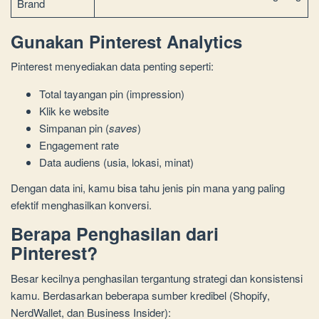
Brand
Gunakan Pinterest Analytics
Pinterest menyediakan data penting seperti:
Total tayangan pin (impression)
Klik ke website
Simpanan pin (
saves
)
Engagement rate
Data audiens (usia, lokasi, minat)
Dengan data ini, kamu bisa tahu jenis pin mana yang paling
efektif menghasilkan konversi.
Berapa Penghasilan dari
Pinterest?
Besar kecilnya penghasilan tergantung strategi dan konsistensi
kamu. Berdasarkan beberapa sumber kredibel (Shopify,
NerdWallet, dan Business Insider):