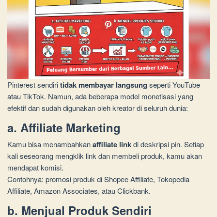
Pinterest sendiri
tidak membayar langsung
seperti YouTube
atau TikTok. Namun, ada beberapa model monetisasi yang
efektif dan sudah digunakan oleh kreator di seluruh dunia:
a. Affiliate Marketing
Kamu bisa menambahkan
affiliate link
di deskripsi pin. Setiap
kali seseorang mengklik link dan membeli produk, kamu akan
mendapat komisi.
Contohnya: promosi produk di Shopee Affiliate, Tokopedia
Affiliate, Amazon Associates, atau Clickbank.
b. Menjual Produk Sendiri