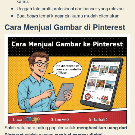
kamu.
Unggah foto profil profesional dan banner yang relevan.
Buat
board
tematik agar pin kamu mudah ditemukan.
Cara Menjual Gambar di Pinterest
Salah satu cara paling populer untuk
menghasilkan uang dari
Pinterest
adalah dengan
menjual gambar digital
.