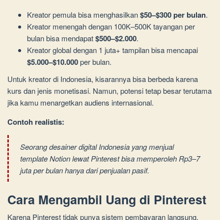
Kreator pemula bisa menghasilkan
$50–$300 per bulan
.
Kreator menengah dengan 100K–500K tayangan per
bulan bisa mendapat
$500–$2.000
.
Kreator global dengan 1 juta+ tampilan bisa mencapai
$5.000–$10.000
per bulan.
Untuk kreator di Indonesia, kisarannya bisa berbeda karena
kurs dan jenis monetisasi. Namun, potensi tetap besar terutama
jika kamu menargetkan audiens internasional.
Contoh realistis:
Seorang desainer digital Indonesia yang menjual
template Notion lewat Pinterest bisa memperoleh Rp3–7
juta per bulan hanya dari penjualan pasif.
Cara Mengambil Uang di Pinterest
Karena Pinterest tidak punya sistem pembayaran langsung,