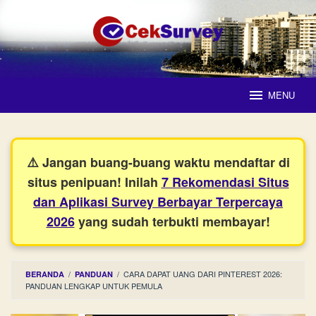
Loncat
ke
konten
MENU
⚠️ Jangan buang-buang waktu mendaftar di
situs penipuan! Inilah
7 Rekomendasi Situs
dan Aplikasi Survey Berbayar Terpercaya
2026
yang sudah terbukti membayar!
/
/
CARA DAPAT UANG DARI PINTEREST 2026:
BERANDA
PANDUAN
PANDUAN LENGKAP UNTUK PEMULA