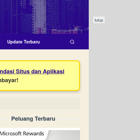
tutup
Update Terbaru
dasi Situs dan Aplikasi
mbayar!
Peluang Terbaru