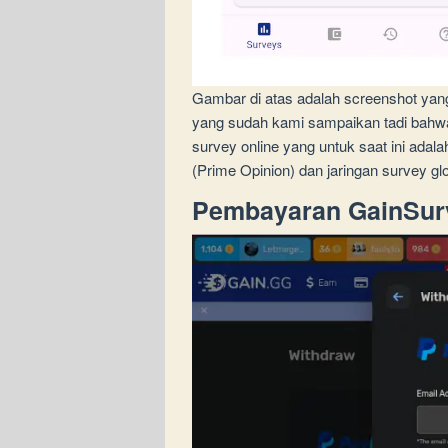
Gambar di atas adalah screenshot yang 
yang sudah kami sampaikan tadi bahwa
survey online yang untuk saat ini adal
(Prime Opinion) dan jaringan survey glo
Pembayaran GainSur