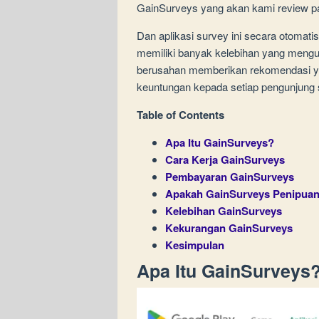
GainSurveys yang akan kami review pa
Dan aplikasi survey ini secara otomat
memiliki banyak kelebihan yang mengu
berusahan memberikan rekomendasi ya
keuntungan kepada setiap pengunjung si
Table of Contents
Apa Itu GainSurveys?
Cara Kerja GainSurveys
Pembayaran GainSurveys
Apakah GainSurveys Penipua
Kelebihan GainSurveys
Kekurangan GainSurveys
Kesimpulan
Apa Itu GainSurveys