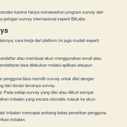
ndependen karena hanya menawarkan program survey dari
a jaringan survey internasional seperti BitLabs.
eys
ainnya, cara kerja dari platform ini juga mudah seperti
endaftar atau membuat akun menggunakan email atau
endaftaran bisa dilakukan melalui aplikasi ataupun
ar pengguna bisa memilih survey untuk diisi dengan
ng dari durasi lamanya survey.
y:
Pada setiap survey yang diisi atau diikuti sampai
tkan imbalan yang secara otomatis masuk ke akun
lah imbalan mencapai ambang batas penarikan pengguna
rikan imbalan.