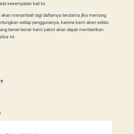
da kesempatan kali ini.
is akan menambah lagi daftarnya terutama jika memang
ntungkan setiap penggunanya, karena kami akan selalu
ng benar-benar kami yakini akan dapat memberikan
tus ini.
n?
?