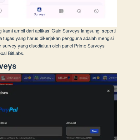
kami ambil dari aplikasi Gain Surveys langsung, seperti
 tugas yang harus dikerjakan pengguna adalah mengisi
ah survey yang disediakan oleh panel Prime Surveys
bal BitLabs.
veys