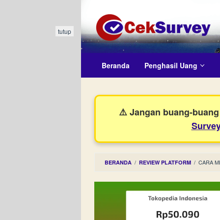
Loncat
ke
konten
tutup
Beranda
Penghasil Uang
⚠️ Jangan buang-buang 
Survey
/
/
CARA M
BERANDA
REVIEW PLATFORM