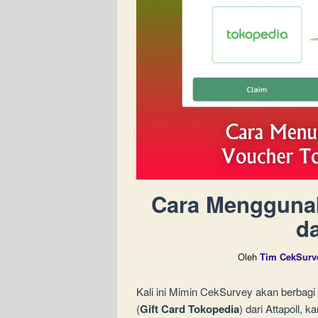
Cara Menggunak
da
Oleh
Tim CekSurv
Kali ini Mimin CekSurvey akan berba
(
Gift Card Tokopedia
) dari Attapoll