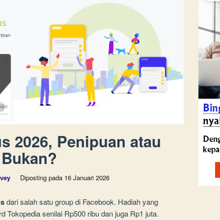
s 2026, Penipuan atau
Bukan?
vey
Diposting pada
16 Januari 2026
us
dari salah satu group di Facebook. Hadiah yang
rd Tokopedia senilai Rp500 ribu dan juga Rp1 juta.