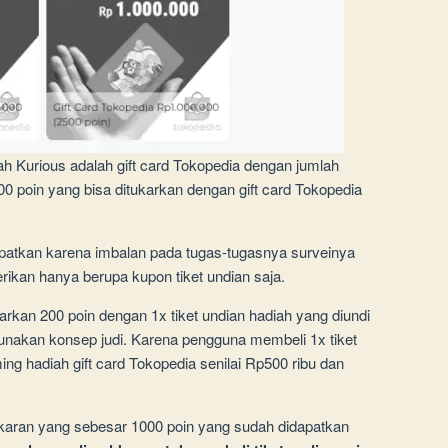
iah Kurious adalah gift card Tokopedia dengan jumlah
 poin yang bisa ditukarkan dengan gift card Tokopedia
apatkan karena imbalan pada tugas-tugasnya surveinya
erikan hanya berupa kupon tiket undian saja.
rkan 200 poin dengan 1x tiket undian hadiah yang diundi
ggunakan konsep judi. Karena pengguna membeli 1x tiket
ing hadiah gift card Tokopedia senilai Rp500 ribu dan
aran yang sebesar 1000 poin yang sudah didapatkan