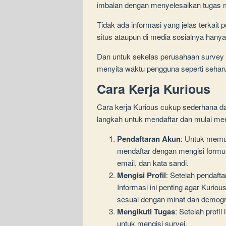
imbalan dengan menyelesaikan tugas m
Tidak ada informasi yang jelas terkait 
situs ataupun di media sosialnya hany
Dan untuk sekelas perusahaan survey
menyita waktu pengguna seperti sehar
Cara Kerja Kurious
Cara kerja Kurious cukup sederhana dan 
langkah untuk mendaftar dan mulai me
Pendaftaran Akun
: Untuk memul
mendaftar dengan mengisi formul
email, dan kata sandi.
Mengisi Profil
: Setelah pendaft
Informasi ini penting agar Kurio
sesuai dengan minat dan demogr
Mengikuti Tugas
: Setelah prof
untuk mengisi survei.