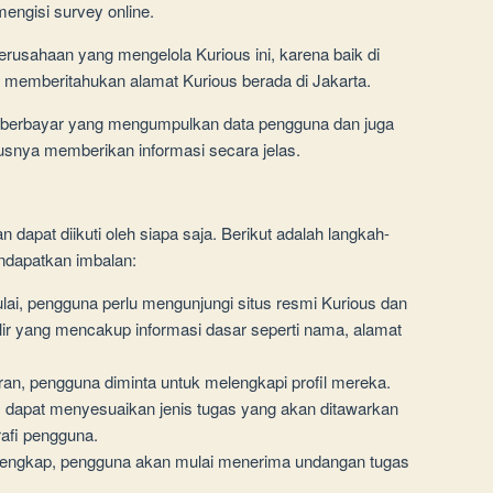
engisi survey online.
perusahaan yang mengelola Kurious ini, karena baik di
a memberitahukan alamat Kurious berada di Jakarta.
 berbayar yang mengumpulkan data pengguna dan juga
usnya memberikan informasi secara jelas.
dapat diikuti oleh siapa saja. Berikut adalah langkah-
ndapatkan imbalan:
ai, pengguna perlu mengunjungi situs resmi Kurious dan
ir yang mencakup informasi dasar seperti nama, alamat
aran, pengguna diminta untuk melengkapi profil mereka.
us dapat menyesuaikan jenis tugas yang akan ditawarkan
afi pengguna.
il lengkap, pengguna akan mulai menerima undangan tugas