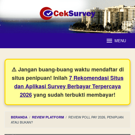
Loncat
ke
konten
MENU
⚠️ Jangan buang-buang waktu mendaftar di
situs penipuan! Inilah
7 Rekomendasi Situs
dan Aplikasi Survey Berbayar Terpercaya
2026
yang sudah terbukti membayar!
/
/
REVIEW POLL PAY 2026, PENIPUAN
BERANDA
REVIEW PLATFORM
ATAU BUKAN?