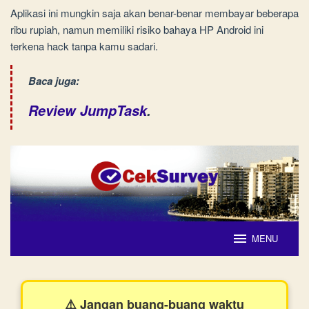
Aplikasi ini mungkin saja akan benar-benar membayar beberapa
ribu rupiah, namun memiliki risiko bahaya HP Android ini
terkena hack tanpa kamu sadari.
Baca juga:
Review JumpTask
.