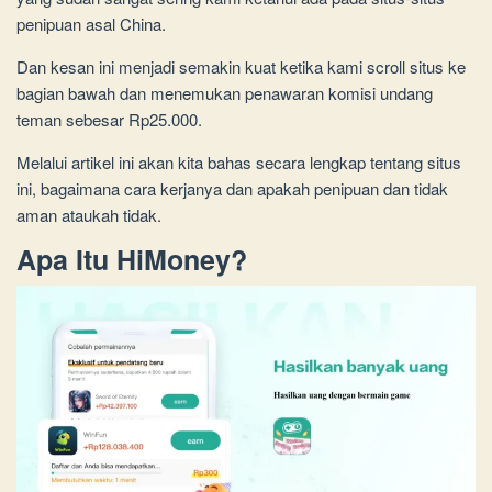
penipuan asal China.
Dan kesan ini menjadi semakin kuat ketika kami scroll situs ke
bagian bawah dan menemukan penawaran komisi undang
teman sebesar Rp25.000.
Melalui artikel ini akan kita bahas secara lengkap tentang situs
ini, bagaimana cara kerjanya dan apakah penipuan dan tidak
aman ataukah tidak.
Apa Itu HiMoney?