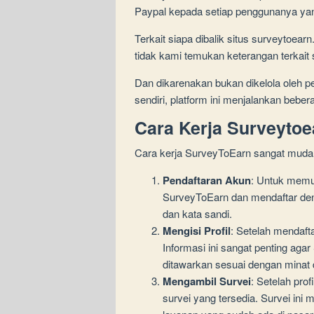
Paypal kepada setiap penggunanya yan
Terkait siapa dibalik situs surveytoear
tidak kami temukan keterangan terkait 
Dan dikarenakan bukan dikelola oleh p
sendiri, platform ini menjalankan bebe
Cara Kerja Surveyto
Cara kerja SurveyToEarn sangat mudah d
Pendaftaran Akun
: Untuk memul
SurveyToEarn dan mendaftar deng
dan kata sandi.
Mengisi Profil
: Setelah mendaft
Informasi ini sangat penting ag
ditawarkan sesuai dengan minat
Mengambil Survei
: Setelah pro
survei yang tersedia. Survei ini 