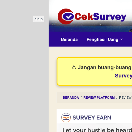
Loncat
ke
konten
tutup
Beranda
Penghasil Uang
⚠️ Jangan buang-buang 
Survey
/
/
REVIEW
BERANDA
REVIEW PLATFORM