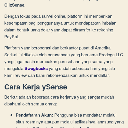
ClixSense
.
Dengan fokus pada survei online, platform ini memberikan
kesempatan bagi penggunanya untuk mendapatkan imbalan
dalam bentuk uang dolar yang dapat ditransfer ke rekening
PayPal.
Platform yang beroperasi dan berkantor pusat di Amerika
Serikat ini dikelola oleh perusahaan yang bernama Prodege LLC
yang juga masih merupakan perusahaan yang sama yang
mengelola
Swagbucks
yang sudah beberapa hari yang lalu
kami review dan kami rekomendasikan untuk mendaftar.
Cara Kerja ySense
Berikut adalah beberapa cara kerjanya yang sangat mudah
dipahami oleh semua orang:
Pendaftaran Akun:
Pengguna bisa mendaftar melalui
situs resminya ataupun melalui aplikasinya langsung yang