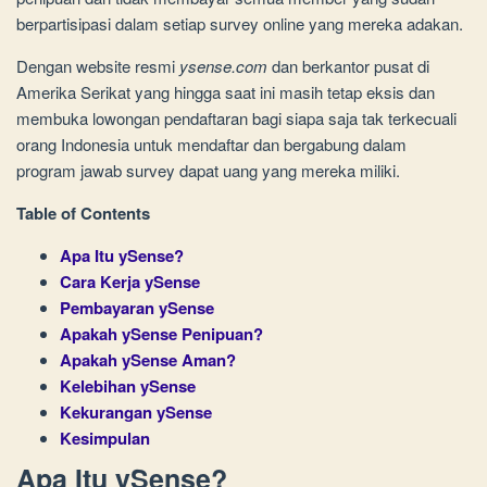
berpartisipasi dalam setiap survey online yang mereka adakan.
Dengan website resmi
ysense.com
dan berkantor pusat di
Amerika Serikat yang hingga saat ini masih tetap eksis dan
membuka lowongan pendaftaran bagi siapa saja tak terkecuali
orang Indonesia untuk mendaftar dan bergabung dalam
program jawab survey dapat uang yang mereka miliki.
Table of Contents
Apa Itu ySense?
Cara Kerja ySense
Pembayaran ySense
Apakah ySense Penipuan?
Apakah ySense Aman?
Kelebihan ySense
Kekurangan ySense
Kesimpulan
Apa Itu ySense?